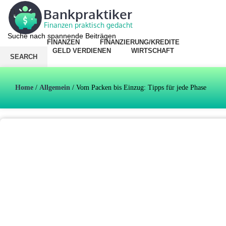
FINANZEN
FINANZIERUNG/KREDITE
GELD VERDIENEN
WIRTSCHAFT
SEARCH
Menu
Lostippen und erste Vorschläge sehen
Home
/
Allgemein
/
Vom Packen bis Einzug: Tipps für jede Phase